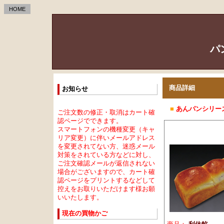
HOME
パ
商品詳細
お知らせ
■
あんパンシリー
ご注文数の修正・取消はカート確
認ページでできます。
スマートフォンの機種変更（キャ
リア変更）に伴いメールアドレス
を変更されてない方、迷惑メール
対策をされている方などに対し、
ご注文確認メールが返信されない
場合がございますので、カート確
認ページをプリントするなどして
控えをお取りいただけます様お願
いいたします。
現在の買物かご