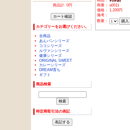
商品：
利休餡
商品計: 0円
商番： a0011
価格： 1,200円
備考：
数量：
カテゴリーをお選びください。
全商品
あんパンシリーズ
ココシリーズ
ルヴァンシリーズ
健康シリーズ
ORIGINAL SWEET
カレーシリーズ
DREAM育ち
ギフト
商品検索
特定商取引法の表記